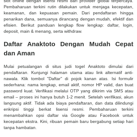
slot online dengan lisensi resmi dari provider global terpercaya.
Pembaharuan terkini rutin dilakukan untuk menjaga kecepatan,
keamanan, dan kepuasan pemain. Dari pendaftaran hingga
penarikan dana, semuanya dirancang dengan mudah, efektif dan
efisien. Berikut panduan lengkap flow lengkap: daftar, login,
deposit, main & menang, serta withdraw.
Daftar Anaktoto Dengan Mudah Cepat
dan Aman
Mulai petualangan di situs judi togel Anaktoto dimulai dari
pendaftaran. Kunjungi halaman utama atau link alternatif anti-
nawala. Klik tombol "Daftar" di pojok kanan atas. Isi formulir
sederhana: nama lengkap, email aktif, nomor HP valid, dan buat
password kuat. Verifikasi melalui OTP yang dikirim via SMS atau
email – proses ini hanya butuh 1-2 menit. Setelah verifikasi, akun
langsung aktif. Tidak ada biaya pendaftaran, dan data dilindungi
enkripsi tinggi berkat lisensi resmi. Pembaharuan terkini
menambahkan opsi daftar via Google atau Facebook untuk
kecepatan ekstra. Kini, ribuan pemain baru bergabung setiap hari
tanpa hambatan.