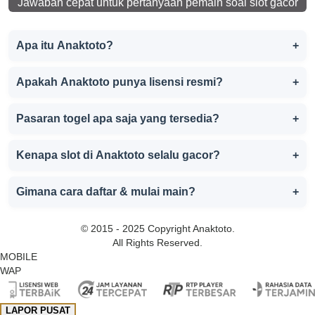
Jawaban cepat untuk pertanyaan pemain soal slot gacor
Apa itu Anaktoto?
+
Apakah Anaktoto punya lisensi resmi?
+
Pasaran togel apa saja yang tersedia?
+
Kenapa slot di Anaktoto selalu gacor?
+
Gimana cara daftar & mulai main?
+
© 2015 - 2025 Copyright Anaktoto.
All Rights Reserved.
MOBILE
WAP
LAPOR PUSAT