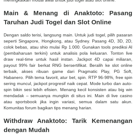
meningkatkan modal awal untuk judi togel atau slot online.
Main & Menang di Anaktoto: Pasang
Taruhan Judi Togel dan Slot Online
Dengan saldo terisi, langsung main. Untuk judi togel, pilih pasaran
seperti Singapore, Hongkong, atau Sydney. Pasang 4D, 3D, 2D,
colok bebas, atau shio mulai Rp 1.000. Gunakan tools prediksi AI
(pembaharuan terkini) untuk analisis pola keluaran. Tonton live
draw real-time untuk hasil instan. Jackpot 4D capai miliaran,
payout 99% fair berkat RNG bersertifikat. Beralih ke slot online
terbaik, akses ribuan game dari Pragmatic Play, PG Soft,
Habanero. Pilih tema favorit, atur bet, spin. RTP 96-98%, free spin
sering muncul, jackpot progresif naik cepat. Mode turbo dan auto-
spin bikin sesi lebih efisien. Menang kecil konsisten atau big win
mendadak – semuanya mungkin di situs ini. Main di live casino
atau sportsbook jika ingin variasi, semua dalam satu akun.
Komunitas forum bagikan tips menang harian.
Withdraw Anaktoto: Tarik Kemenangan
dengan Mudah