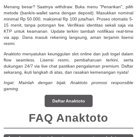
Menang besar? Saatnya withdraw. Buka menu "Penarikan", pilih
metode (bank/e-wallet sama dengan deposit). Masukkan nominal
minimal Rp 50.000, maksimal Rp 100 juta/hari. Proses otomatis 5-
15 menit, tanpa potongan fee. Verifikasi identitas sekali saja via
KTP untuk keamanan. Update terkini tambah notifikasi real-time
via app. Dana masuk rekening langsung, aman terjamin lisensi
resmi.
Anaktoto menyatukan keunggulan slot online dan judi togel dalam
flow seamless. Lisensi resmi, pembaharuan terkini, serta
dukungan 24/7 via live chat pastikan pengalaman premium. Daftar
sekarang, ikuti langkah di atas, dan rasakan kemenangan nyata!
Ingat: Mainlah dengan bijak. Anaktoto promosi responsible
gaming.
Daftar Anaktoto
FAQ Anaktoto