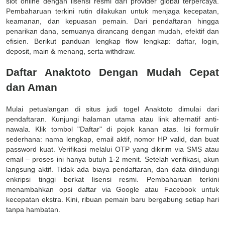
slot online dengan lisensi resmi dari provider global terpercaya.
Pembaharuan terkini rutin dilakukan untuk menjaga kecepatan,
keamanan, dan kepuasan pemain. Dari pendaftaran hingga
penarikan dana, semuanya dirancang dengan mudah, efektif dan
efisien. Berikut panduan lengkap flow lengkap: daftar, login,
deposit, main & menang, serta withdraw.
Daftar Anaktoto Dengan Mudah Cepat
dan Aman
Mulai petualangan di situs judi togel Anaktoto dimulai dari
pendaftaran. Kunjungi halaman utama atau link alternatif anti-
nawala. Klik tombol "Daftar" di pojok kanan atas. Isi formulir
sederhana: nama lengkap, email aktif, nomor HP valid, dan buat
password kuat. Verifikasi melalui OTP yang dikirim via SMS atau
email – proses ini hanya butuh 1-2 menit. Setelah verifikasi, akun
langsung aktif. Tidak ada biaya pendaftaran, dan data dilindungi
enkripsi tinggi berkat lisensi resmi. Pembaharuan terkini
menambahkan opsi daftar via Google atau Facebook untuk
kecepatan ekstra. Kini, ribuan pemain baru bergabung setiap hari
tanpa hambatan.