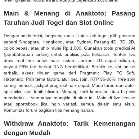
meningkatkan modal awal untuk judi togel atau slot online.
Main & Menang di Anaktoto: Pasang
Taruhan Judi Togel dan Slot Online
Dengan saldo terisi, langsung main. Untuk judi togel, pilih pasaran
seperti Singapore, Hongkong, atau Sydney. Pasang 4D, 3D, 2D,
colok bebas, atau shio mulai Rp 1.000. Gunakan tools prediksi AI
(pembaharuan terkini) untuk analisis pola keluaran. Tonton live
draw real-time untuk hasil instan. Jackpot 4D capai miliaran,
payout 99% fair berkat RNG bersertifikat. Beralih ke slot online
terbaik, akses ribuan game dari Pragmatic Play, PG Soft,
Habanero. Pilih tema favorit, atur bet, spin. RTP 96-98%, free spin
sering muncul, jackpot progresif naik cepat. Mode turbo dan auto-
spin bikin sesi lebih efisien. Menang kecil konsisten atau big win
mendadak – semuanya mungkin di situs ini. Main di live casino
atau sportsbook jika ingin variasi, semua dalam satu akun.
Komunitas forum bagikan tips menang harian.
Withdraw Anaktoto: Tarik Kemenangan
dengan Mudah