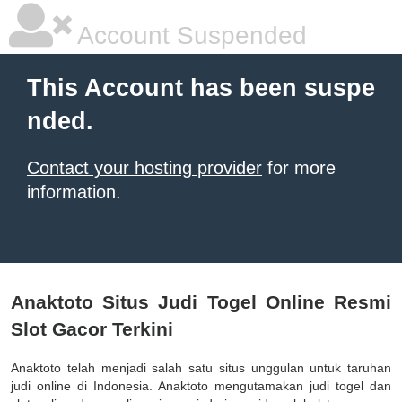
Account Suspended
This Account has been suspe
nded.
Contact your hosting provider
for more
information.
Anaktoto Situs Judi Togel Online Resmi
Slot Gacor Terkini
Anaktoto telah menjadi salah satu situs unggulan untuk taruhan
judi online di Indonesia. Anaktoto mengutamakan judi togel dan